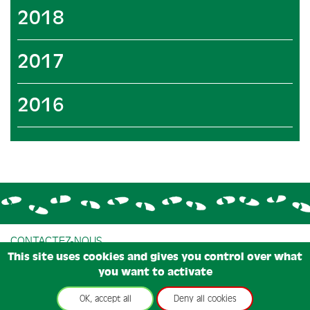
2018
2017
2016
CONTACTEZ-NOUS
This site uses cookies and gives you control over what
CONDITIONS GÉNÉRALES DE VENTE
you want to activate
CONDITIONS D'UTILISATIONS
MENTIONS LÉGALES
OK, accept all
Deny all cookies