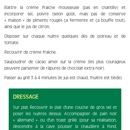
Battre la crème fraîche mousseuse (pas en chantilly) et
incorporer sel, poivre (selon goût, mais pas de conserve
« maison » de piments rouges ça fermente et ça bouffe tout),
ainsi que le jus de citron.
Disposer sur chaque huître quelques dés de poireau et de
tomate.
Recouvrir de crème fraîche.
Saupoudrer de cacao amer sur la crème (les plus courageux
peuvent parsemer de râpures de chocolat extra noir).
Passer au grill 3 à 4 minutes (le jus est chaud, l'huître est tiède).
DRESSAGE
Sur plat Recouvrir le plat d'une couche de gros sel et
poser les huîtres dessus. Accompagner de pain noir
« allemand » ou d'un toast grillé (pour sa réalisation,
descendre à la cave pousser la chaudière à fond,