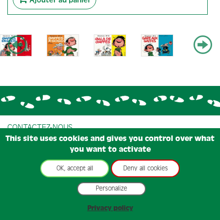
CONTACTEZ-NOUS
This site uses cookies and gives you control over what
CONDITIONS GÉNÉRALES DE VENTE
you want to activate
CONDITIONS D'UTILISATIONS
MENTIONS LÉGALES
OK, accept all
Deny all cookies
COOKIES
Personalize
GESTION DES COOKIES
Privacy policy
© Dupuis - Dargaud - Le Lombard, 2026.