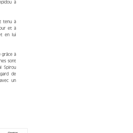
mpidou à
t tenu à
our et à
t en lui
e grâce à
nes sont
l Spirou
égard de
 avec un