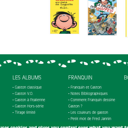
LES ALBUMS
FRANQUIN
B
Gaston classique
Franquin et Gaston
Gaston V.O.
Notes Bibliographiques
Gaston à l'italienne
Comment Franquin dessine
Gaston Hors-série
Gaston ?
Tirage limité
Les couleurs de gaston
Petit mot de Fred Jannin
 uses cookies and gives you control over what you want t