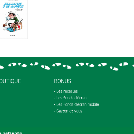
OUTIQUE
BONUS
Les recettes
Les fonds d'écran
Les fonds d'écran mobile
Gaston et vous
o activate