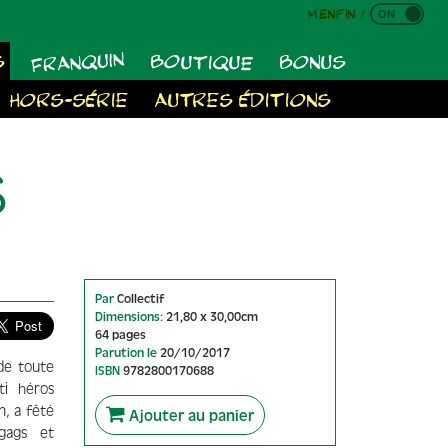
M'enfin !
FRANQUIN
BOUTIQUE
S
BONUS
HORS-SÉRIE
AUTRES ÉDITIONS
S
Par
Collectif
Dimensions:
21,80 x 30,00cm
64 pages
Parution le
20/10/2017
de toute
ISBN
9782800170688
ti héros
n, a fêté
Ajouter au panier
gags et