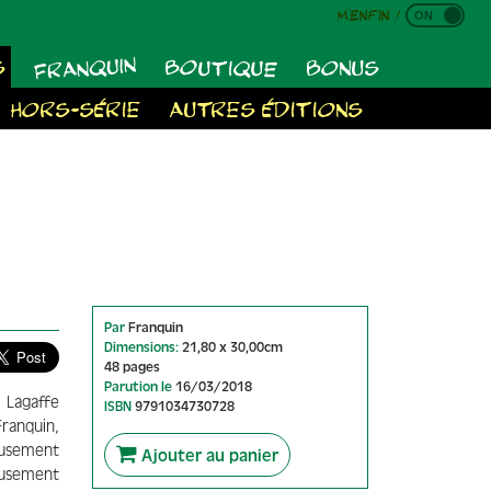
M'enfin !
FRANQUIN
BOUTIQUE
S
BONUS
HORS-SÉRIE
AUTRES ÉDITIONS
Par
Franquin
Dimensions:
21,80 x 30,00cm
48 pages
Parution le
16/03/2018
 Lagaffe
ISBN
9791034730728
ranquin,
eusement
Ajouter au panier
eusement