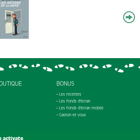
OUTIQUE
BONUS
Les recettes
Les fonds d'écran
Les fonds d'écran mobile
Gaston et vous
o activate