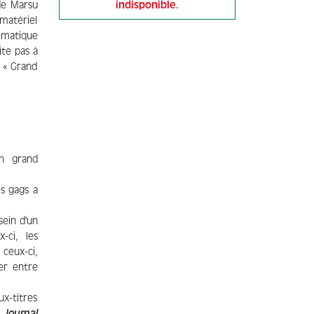
 de Marsu
indisponible.
 matériel
ématique
ite pas à
n « Grand
en grand
es gags a
sein d'un
-ci, les
 ceux-ci,
ier entre
ux-titres
u
Journal