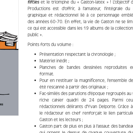
fifties
et le triomphe du « Gaston-latex » ! L'objectif
Productions est d'offrir, à l'amateur, l'intégrale du
graphique et rédactionnel lié à ce personnage embl
des années 60-70. En effet, la vie de Gaston ne se lim
ce qui est accessible dans les 19 albums de la collectio
public ».
Points forts du volume :
Présentation respectant la chronologie ;
Matériel inédit ;
Planches de bandes dessinées reproduites 
format.
Pour en restituer la magnificence, l'ensemble d
été rescanné à partir des originaux ;
Fac-similés des parutions d'époque regroupés au 
riche cahier quadri de 24 pages. Parmi ceux
rédactionnels délirants d'Yvan Delporte. Grâce à
le rédacteur en chef renforçait le lien particul
Gaston et les lecteurs ;
Gaston part de plus en plus à l'assaut des bandea
qui ornent le dessus de chaque couverture d