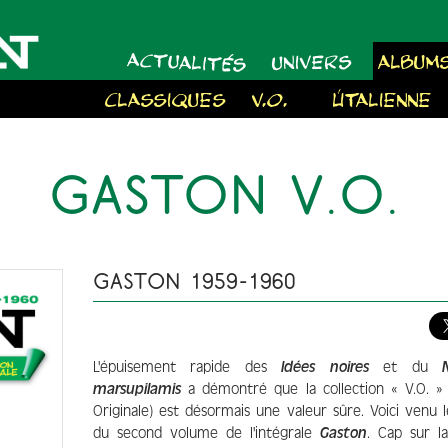
ACTUALITÉS
UNIVERS
ALBUM
CLASSIQUES
V.O.
À L'ITALIENNE
GASTON V.O.
GASTON 1959-1960
L'épuisement rapide des
Idées noires
et du
marsupilamis
a démontré que la collection « V.O. » 
Originale) est désormais une valeur sûre. Voici venu 
du second volume de l'intégrale
Gaston
. Cap sur la