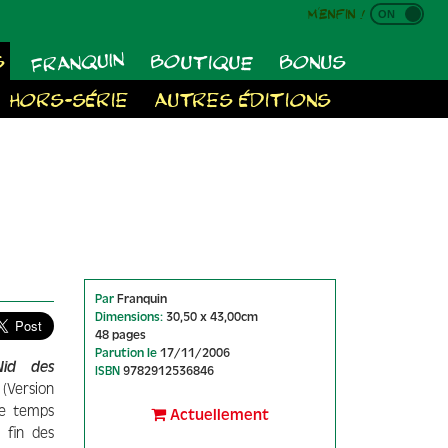
M'enfin !
FRANQUIN
BOUTIQUE
S
BONUS
HORS-SÉRIE
AUTRES ÉDITIONS
Par
Franquin
Dimensions:
30,50 x 43,00cm
48 pages
Parution le
17/11/2006
Nid des
ISBN
9782912536846
(Version
le temps
Actuellement
 fin des