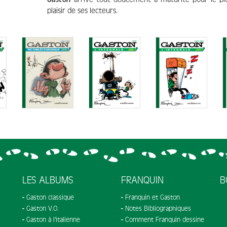
plaisir de ses lecteurs.
LES ALBUMS
FRANQUIN
B
Gaston classique
Franquin et Gaston
Gaston V.O.
Notes Bibliographiques
Gaston à l'italienne
Comment Franquin dessine