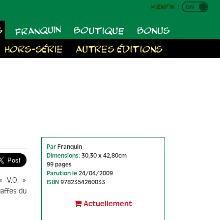
M'enfin !
FRANQUIN
BOUTIQUE
S
BONUS
HORS-SÉRIE
AUTRES ÉDITIONS
Par
Franquin
Dimensions:
30,30 x 42,80cm
99 pages
Parution le
24/04/2009
« V.O. »
ISBN
9782354260033
gaffes du
Actuellement