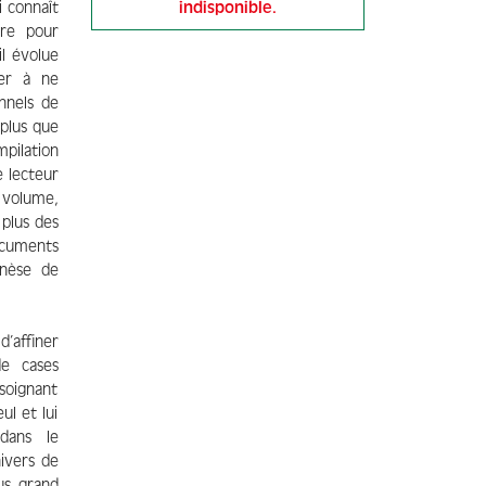
i connaît
indisponible.
ère pour
il évolue
ier à ne
nnels de
plus que
mpilation
e lecteur
 volume,
plus des
cuments
enèse de
’affiner
de cases
 soignant
ul et lui
dans le
nivers de
us grand