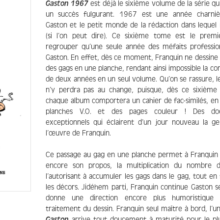
Gaston 1967
est déjà le sixième volume de la série qu
un succès fulgurant. 1967 est une année charni
Gaston et le petit monde de la rédaction dans lequel 
(si l’on peut dire). Ce sixième tome est le prem
regrouper qu’une seule année des méfaits professio
Gaston. En effet, dès ce moment, Franquin ne dessine 
des gags en une planche, rendant ainsi impossible la co
de deux années en un seul volume. Qu’on se rassure, l
n’y perdra pas au change, puisque, dès ce sixième
chaque album comportera un cahier de fac-similés, en 
planches V.O. et des pages couleur ! Des do
exceptionnels qui éclairent d’un jour nouveau la g
l’œuvre de Franquin.
Ce passage au gag en une planche permet à Franquin d
encore son propos, la multiplication du nombre 
l’autorisant à accumuler les gags dans le gag, tout en
les décors. Jidéhem parti, Franquin continue Gaston se
donne une direction encore plus humoristique 
traitement du dessin. Franquin seul maître à bord, l’u
Gaston
arrive tout doucement à maturité pour le pl