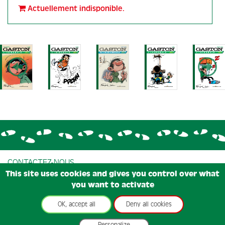
Actuellement indisponible.
CONTACTEZ-NOUS
This site uses cookies and gives you control over what
CONDITIONS GÉNÉRALES DE VENTE
you want to activate
CONDITIONS D'UTILISATIONS
MENTIONS LÉGALES
OK, accept all
Deny all cookies
COOKIES
Personalize